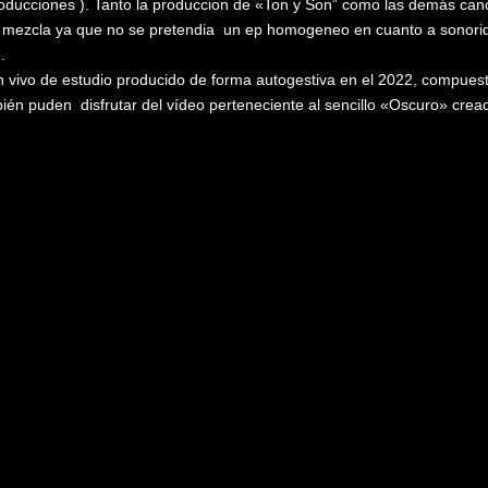
Producciones ). Tanto la produccion de «Ton y Son” como las demás ca
la mezcla ya que no se pretendia un ep homogeneo en cuanto a sonorida
.
n vivo de estudio producido de forma autogestiva en el 2022, compue
én puden disfrutar del vídeo perteneciente al sencillo «Oscuro» creado