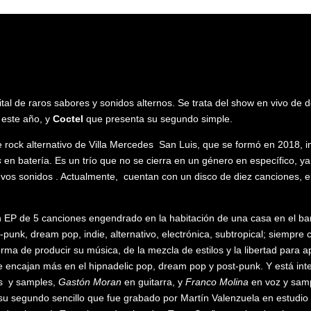
al de raros sabores y sonidos alternos. Se trata del show en vivo de
 este año, y
Coctel
que presenta su segundo simple.
rock alternativo de Villa Mercedes San Luis, que se formó en 2018, 
s
en batería. Es un trío que no se cierra en un género en específico, y
vos sonidos . Actualmente, cuentan con un disco de diez canciones, el
P de 5 canciones engendrado en la habitación de una casa en el barri
punk, dream pop, indie, alternativo, electrónica, subtropical; siempre c
ma de producir su música, de la mezcla de estilos y la libertad para a
e encajan más en el hipnadelic pop, dream pop y post-punk. Y está in
es y samples,
Gastón Moran
en guitarra, y
Franco Molina
en voz y sam
su segundo sencillo que fue grabado por Martín Valenzuela en estudio 