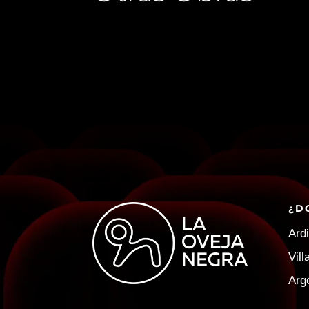
¿D
Ardi
Vil
Arg