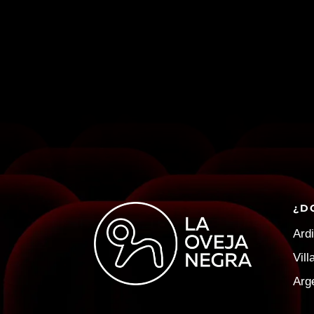
¿D
Ardi
Vil
Arg